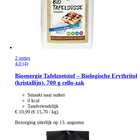
2 opties
4.0 (4)
Bioenergie
Tafelzoetstof – Biologische Erythritol
(kristallijn), 700 g cello-​zak
Smaakt naar suiker
0 kcal
Tandvriendelijk
€ 10,99
(€ 15,70 / kg)
Bezorging uiterlijk op 13. augustus