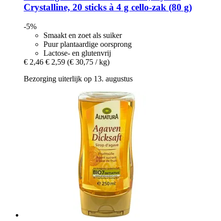
Crystalline, 20 sticks à 4 g cello-​zak (80 g)
-5%
Smaakt en zoet als suiker
Puur plantaardige oorsprong
Lactose- en glutenvrij
€ 2,46
€ 2,59
(€ 30,75 / kg)
Bezorging uiterlijk op 13. augustus