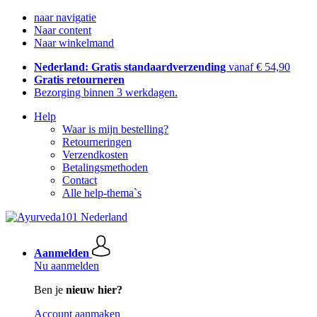
naar navigatie
Naar content
Naar winkelmand
Nederland: Gratis standaardverzending
vanaf € 54,90
Gratis retourneren
Bezorging binnen 3 werkdagen.
Help
Waar is mijn bestelling?
Retourneringen
Verzendkosten
Betalingsmethoden
Contact
Alle help-thema`s
Aanmelden
Nu aanmelden
Ben je
nieuw hier?
Account aanmaken