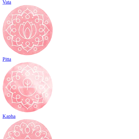
Vata
Pitta
Kapha