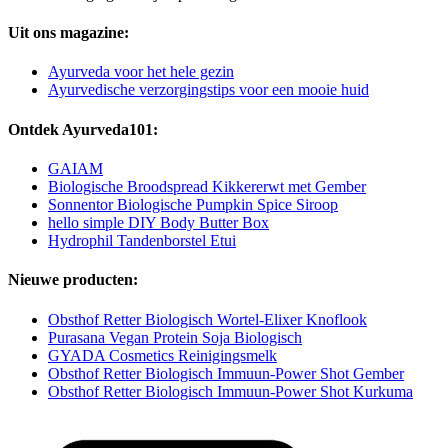
Uit ons magazine:
Ayurveda voor het hele gezin
Ayurvedische verzorgingstips voor een mooie huid
Ontdek Ayurveda101:
GAIAM
Biologische Broodspread Kikkererwt met Gember
Sonnentor Biologische Pumpkin Spice Siroop
hello simple DIY Body Butter Box
Hydrophil Tandenborstel Etui
Nieuwe producten:
Obsthof Retter Biologisch Wortel-Elixer Knoflook
Purasana Vegan Protein Soja Biologisch
GYADA Cosmetics Reinigingsmelk
Obsthof Retter Biologisch Immuun-Power Shot Gember
Obsthof Retter Biologisch Immuun-Power Shot Kurkuma