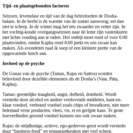
Tijd- en plaatsgebonden factoren
Seizoen, levensfase en tijd van de dag beïnvloeden de Dosha-
balans. In de herfst is de warmte van de zomer aanwezig; eet dan
niet te scherp. In de winter mag het iets zwaarder en vetter zijn. In
het vochtig-koude overgangsseizoen naar de lente zijn vastenkuren
met lichte voeding aan te raden. Het ontbijt moet rond of voor 6:00
plaatsvinden, omdat Kapha rond 8:00 piekt en ons zwaar kan
maken. Als avondeten raad ik soep of een kleinere portie van de
opgewarmde lunch aan.
Invloed op de psyche
De Gunas van de psyche (Tamas, Rajas en Sattva) worden
beïnvloed door dezelfde elementen als de Dosha’s (Vata, Pitta,
Kapha).
Tamas: geestelijke traagheid, angst, dofheid, domheid. Wordt
versterkt door alcohol en andere verdovende middelen, kant-en-
klaar voedsel, verbrand voedsel zoals chips of broodkorst, niet meer
helemaal verse producten, vlees, vis, ei en gerijpte kaas. Te grote
hoeveelheden gezond voedsel kunnen ons ook zwaar maken.
Rajas: de strijdlustige, actieve, ego-gedreven geest wordt versterkt
door “business-food” en restaurantkeuken met veel scherp,