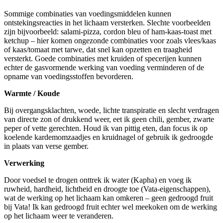
Sommige combinaties van voedingsmiddelen kunnen
ontstekingsreacties in het lichaam versterken. Slechte voorbeelden
zijn bijvoorbeeld: salami-pizza, cordon bleu of ham-kaas-toast met
ketchup – hier komen ongezonde combinaties voor zoals vlees/kaas
of kaas/tomaat met tarwe, dat snel kan opzetten en traagheid
versterkt. Goede combinaties met kruiden of specerijen kunnen
echter de gasvormende werking van voeding verminderen of de
opname van voedingsstoffen bevorderen.
Warmte / Koude
Bij overgangsklachten, woede, lichte transpiratie en slecht verdragen
van directe zon of drukkend weer, eet ik geen chili, gember, zwarte
peper of vette gerechten. Houd ik van pittig eten, dan focus ik op
koelende kardemomzaadjes en kruidnagel of gebruik ik gedroogde
in plaats van verse gember.
Verwerking
Door voedsel te drogen onttrek ik water (Kapha) en voeg ik
ruwheid, hardheid, lichtheid en droogte toe (Vata-eigenschappen),
wat de werking op het lichaam kan omkeren – geen gedroogd fruit
bij Vata! Ik kan gedroogd fruit echter wel meekoken om de werking
op het lichaam weer te veranderen.