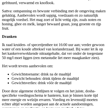
gefrituurd, verwarmd en knoflook.
Sattva: ontspanning en bewuste verbinding met de omgeving maken
gelukkig. Aanbevolen wordt sappig, voedzaam en zo natuurlijk
mogelijk voedsel. Het mag zoet of licht vettig zijn, zoals noten en
honing, ghee en melk, langer bewaard graan, jong groente en rijp
fruit.
Dranken
Ik raad kruiden- of specerijenthee tot 16:00 uur aan; verder gewoon
water of een koude aftreksel van korianderzaad. Bij water let ik op
het kankerverwekkende nitraatgehalte, dat ver onder de toegestane
50 mg/l moet liggen (een metastudie liet meer maagkanker zien).
Het wordt tevens aanbevolen om:
Gewichtstoename: drink na de maaltijd
Gewicht behouden: drink tijdens de maaltijd
Gewichtsverlies: drink vóór de maaltijd
Door deze algemene richtlijnen te volgen en het juiste, dosha-
specifieke voedingsschema te hanteren, kun je binnen korte tijd
meer energie en welzijn ervaren. Voeding en levensstijl moeten
echter altijd worden aangepast aan de actuele aandoeningen,