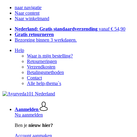
naar navigatie
Naar content
Naar winkelmand
Nederland: Gratis standaardverzending
vanaf € 54,90
Gratis retourneren
Bezorging binnen 3 werkdagen.
Help
Waar is mijn bestelling?
Retourneringen
Verzendkosten
Betalingsmethoden
Contact
Alle help-thema`s
Aanmelden
Nu aanmelden
Ben je
nieuw hier?
Account aanmaken