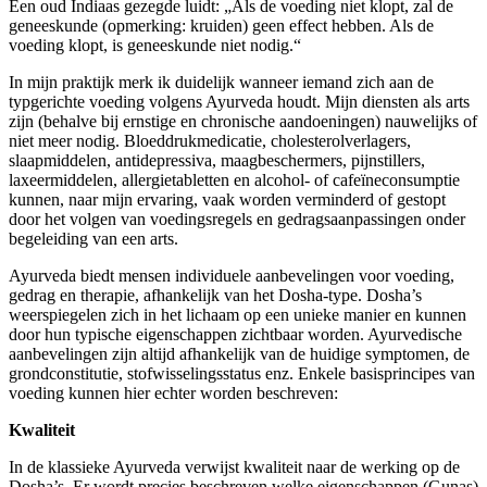
Een oud Indiaas gezegde luidt: „Als de voeding niet klopt, zal de
geneeskunde (opmerking: kruiden) geen effect hebben. Als de
voeding klopt, is geneeskunde niet nodig.“
In mijn praktijk merk ik duidelijk wanneer iemand zich aan de
typgerichte voeding volgens Ayurveda houdt. Mijn diensten als arts
zijn (behalve bij ernstige en chronische aandoeningen) nauwelijks of
niet meer nodig. Bloeddrukmedicatie, cholesterolverlagers,
slaapmiddelen, antidepressiva, maagbeschermers, pijnstillers,
laxeermiddelen, allergietabletten en alcohol- of cafeïneconsumptie
kunnen, naar mijn ervaring, vaak worden verminderd of gestopt
door het volgen van voedingsregels en gedragsaanpassingen onder
begeleiding van een arts.
Ayurveda biedt mensen individuele aanbevelingen voor voeding,
gedrag en therapie, afhankelijk van het Dosha-type. Dosha’s
weerspiegelen zich in het lichaam op een unieke manier en kunnen
door hun typische eigenschappen zichtbaar worden. Ayurvedische
aanbevelingen zijn altijd afhankelijk van de huidige symptomen, de
grondconstitutie, stofwisselingsstatus enz. Enkele basisprincipes van
voeding kunnen hier echter worden beschreven:
Kwaliteit
In de klassieke Ayurveda verwijst kwaliteit naar de werking op de
Dosha’s. Er wordt precies beschreven welke eigenschappen (Gunas)