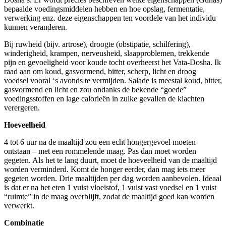
bepaalde voedingsmiddelen hebben en hoe opslag, fermentatie,
verwerking enz. deze eigenschappen ten voordele van het individu
kunnen veranderen.
Bij ruwheid (bijv. artrose), droogte (obstipatie, schilfering),
winderigheid, krampen, nerveusheid, slaapproblemen, trekkende
pijn en gevoeligheid voor koude tocht overheerst het Vata-Dosha. Ik
raad aan om koud, gasvormend, bitter, scherp, licht en droog
voedsel vooral ‘s avonds te vermijden. Salade is meestal koud, bitter,
gasvormend en licht en zou ondanks de bekende “goede”
voedingsstoffen en lage calorieën in zulke gevallen de klachten
verergeren.
Hoeveelheid
4 tot 6 uur na de maaltijd zou een echt hongergevoel moeten
ontstaan – met een rommelende maag. Pas dan moet worden
gegeten. Als het te lang duurt, moet de hoeveelheid van de maaltijd
worden verminderd. Komt de honger eerder, dan mag iets meer
gegeten worden. Drie maaltijden per dag worden aanbevolen. Ideaal
is dat er na het eten 1 vuist vloeistof, 1 vuist vast voedsel en 1 vuist
“ruimte” in de maag overblijft, zodat de maaltijd goed kan worden
verwerkt.
Combinatie