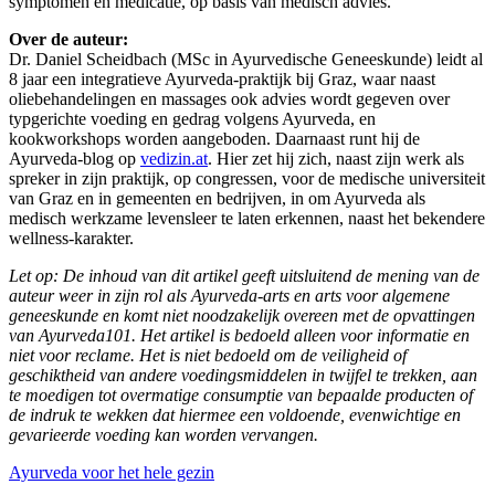
symptomen en medicatie, op basis van medisch advies.
Over de auteur:
Dr. Daniel Scheidbach (MSc in Ayurvedische Geneeskunde) leidt al
8 jaar een integratieve Ayurveda-praktijk bij Graz, waar naast
oliebehandelingen en massages ook advies wordt gegeven over
typgerichte voeding en gedrag volgens Ayurveda, en
kookworkshops worden aangeboden. Daarnaast runt hij de
Ayurveda-blog op
vedizin.at
. Hier zet hij zich, naast zijn werk als
spreker in zijn praktijk, op congressen, voor de medische universiteit
van Graz en in gemeenten en bedrijven, in om Ayurveda als
medisch werkzame levensleer te laten erkennen, naast het bekendere
wellness-karakter.
Let op: De inhoud van dit artikel geeft uitsluitend de mening van de
auteur weer in zijn rol als Ayurveda-arts en arts voor algemene
geneeskunde en komt niet noodzakelijk overeen met de opvattingen
van Ayurveda101. Het artikel is bedoeld alleen voor informatie en
niet voor reclame. Het is niet bedoeld om de veiligheid of
geschiktheid van andere voedingsmiddelen in twijfel te trekken, aan
te moedigen tot overmatige consumptie van bepaalde producten of
de indruk te wekken dat hiermee een voldoende, evenwichtige en
gevarieerde voeding kan worden vervangen.
Ayurveda voor het hele gezin