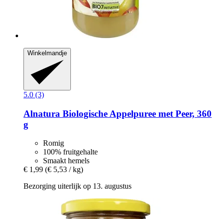
Winkelmandje
5.0 (3)
Alnatura
Biologische Appelpuree met Peer, 360
g
Romig
100% fruitgehalte
Smaakt hemels
€ 1,99
(€ 5,53 / kg)
Bezorging uiterlijk op 13. augustus