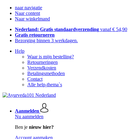
naar navigatie
Naar content
Naar winkelmand
Nederland: Gratis standaardverzending
vanaf € 54,90
Gratis retourneren
Bezorging binnen 3 werkdagen.
Help
Waar is mijn bestelling?
Retourneringen
Verzendkosten
Betalingsmethoden
Contact
Alle help-thema`s
Aanmelden
Nu aanmelden
Ben je
nieuw hier?
Account aanmaken