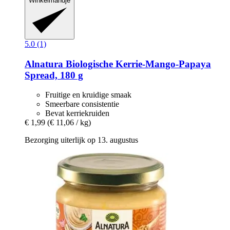
Winkelmandje
5.0 (1)
Alnatura
Biologische Kerrie-​Mango-​Papaya
Spread, 180 g
Fruitige en kruidige smaak
Smeerbare consistentie
Bevat kerriekruiden
€ 1,99
(€ 11,06 / kg)
Bezorging uiterlijk op 13. augustus