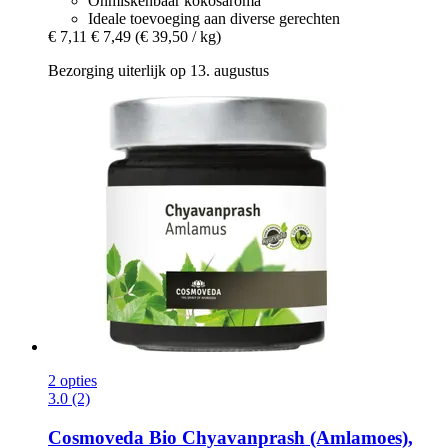
Onmiskenbaar kokosaroma
Ideale toevoeging aan diverse gerechten
€ 7,11
€ 7,49
(€ 39,50 / kg)
Bezorging uiterlijk op 13. augustus
2 opties
3.0 (2)
Cosmoveda
Bio Chyavanprash (Amlamoes),