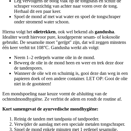
Leg vervolgens de boog vlak op de tongbasis en schuif de
schraper voorzichtig van achter naar voren over de tong.
Herhaal dit een paar keer.
Spoel de mond af met wat water en spoel de tongschraper
onder stromend water schoon.
Hierna volgt het
olietrekken
, ook wel bekend als
gandusha
.
Idealiter wordt hiervoor pure, koudgeperste sesam- of kokosolie
gebruikt. De sesamolie moet "gerijpt" zijn, dat wil zeggen minstens
één keer verhit tot 108°C. Gandusha werkt als volgt:
Neem 1–2 eetlepels warme olie in de mond.
Beweeg de olie in de mond heen en weer en trek deze door
de tandenpores.
Wanneer de olie wit en schuimig is, gooi deze dan weg in een
papieren doek of een andere container. LET OP: Gooi de olie
niet in de gootsteen!
Een mondspoeling naar keuze vormt de afsluiting van de
ochtendmondhygiëne. Ze verfrist de adem en rondt de routine af.
Kort samengevat de ayurvedische mondhygiëne:
Reinig de tanden met tandpasta of tandpoeder.
Verwijder de aanslag met een speciale metalen tongschraper.
Spoel de mond enkele minuten met 1 eetlepel sesamolie.