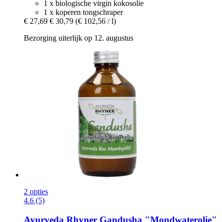
1 x biologische virgin kokosolie
1 x koperen tongschraper
€ 27,69
€ 30,79
(€ 102,56 / l)
Bezorging uiterlijk op 12. augustus
2 opties
4.6 (5)
Ayurveda Rhyner
Gandusha "Mondwaterolie"