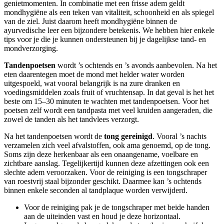
genietmomenten. In combinatie met een frisse adem geldt
mondhygiëne als een teken van vitaliteit, schoonheid en als spiegel
van de ziel. Juist daarom heeft mondhygiëne binnen de
ayurvedische leer een bijzondere betekenis. We hebben hier enkele
tips voor je die je kunnen ondersteunen bij je dagelijkse tand- en
mondverzorging.
Tandenpoetsen
wordt ’s ochtends en ’s avonds aanbevolen. Na het
eten daarentegen moet de mond met helder water worden
uitgespoeld, wat vooral belangrijk is na zure dranken en
voedingsmiddelen zoals fruit of vruchtensap. In dat geval is het het
beste om 15–30 minuten te wachten met tandenpoetsen. Voor het
poetsen zelf wordt een tandpasta met veel kruiden aangeraden, die
zowel de tanden als het tandvlees verzorgt.
Na het tandenpoetsen wordt de
tong gereinigd
. Vooral ’s nachts
verzamelen zich veel afvalstoffen, ook ama genoemd, op de tong.
Soms zijn deze herkenbaar als een onaangename, voelbare en
zichtbare aanslag. Tegelijkertijd kunnen deze afzettingen ook een
slechte adem veroorzaken. Voor de reiniging is een tongschraper
van roestvrij staal bijzonder geschikt. Daarmee kan ’s ochtends
binnen enkele seconden al tandplaque worden verwijderd.
Voor de reiniging pak je de tongschraper met beide handen
aan de uiteinden vast en houd je deze horizontaal.