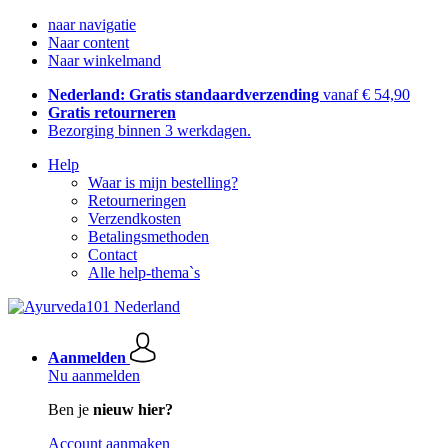
naar navigatie
Naar content
Naar winkelmand
Nederland: Gratis standaardverzending
vanaf € 54,90
Gratis retourneren
Bezorging binnen 3 werkdagen.
Help
Waar is mijn bestelling?
Retourneringen
Verzendkosten
Betalingsmethoden
Contact
Alle help-thema`s
Aanmelden
Nu aanmelden
Ben je
nieuw hier?
Account aanmaken