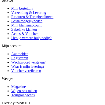
Service
Mijn bestelling
Verzending & Levering
Retouren & Terugbetalingen
Betaalmogelijkheden
Mijn klantenaccount
Zakelijke klanten
Acties & Vouchers
Heb je verdere hulp nodig?
Mijn account
Aanmelden
Registreren
Wachtwoord vergeten?
Waar is mijn levering?
Voucher verzilveren
Weetjes
Magazine
Wij en ons milieu
Terugroepacties
Over Ayurveda101