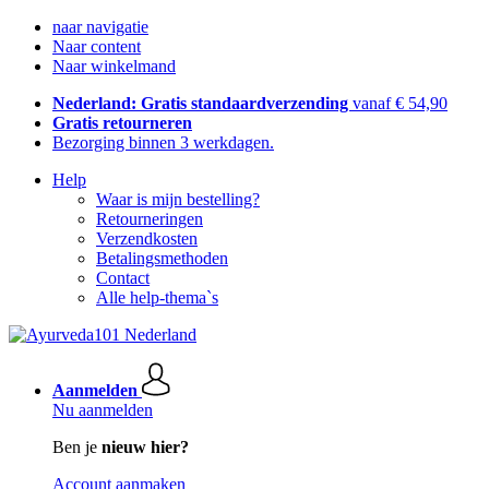
naar navigatie
Naar content
Naar winkelmand
Nederland: Gratis standaardverzending
vanaf € 54,90
Gratis retourneren
Bezorging binnen 3 werkdagen.
Help
Waar is mijn bestelling?
Retourneringen
Verzendkosten
Betalingsmethoden
Contact
Alle help-thema`s
Aanmelden
Nu aanmelden
Ben je
nieuw hier?
Account aanmaken