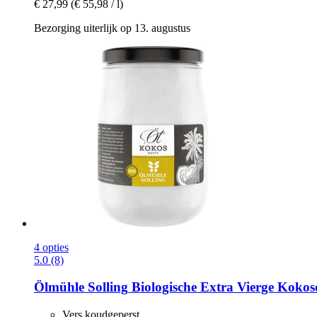
€ 27,99
(€ 55,98 / l)
Bezorging uiterlijk op 13. augustus
4 opties
5.0 (8)
Ölmühle Solling
Biologische Extra Vierge Kokoso
Vers koudgeperst