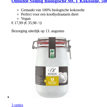
Ölmühle Solling
Biologische MCT Kokosolie, 50
Gemaakt van 100% biologische kokosolie
Perfect voor een koolhydraatarm dieet
Vegan
€ 17,99
(€ 35,98 / l)
Bezorging uiterlijk op 13. augustus
3 opties