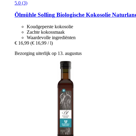
5.0 (3)
Ölmühle Solling
Biologische Kokosolie Naturland -
Koudgeperste kokosolie
Zachte kokossmaak
Waardevolle ingrediënten
€ 16,99
(€ 16,99 / l)
Bezorging uiterlijk op 13. augustus