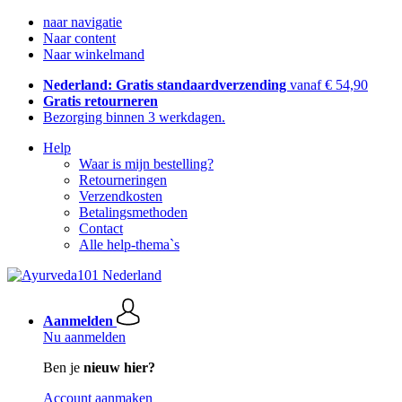
naar navigatie
Naar content
Naar winkelmand
Nederland: Gratis standaardverzending
vanaf € 54,90
Gratis retourneren
Bezorging binnen 3 werkdagen.
Help
Waar is mijn bestelling?
Retourneringen
Verzendkosten
Betalingsmethoden
Contact
Alle help-thema`s
Aanmelden
Nu aanmelden
Ben je
nieuw hier?
Account aanmaken