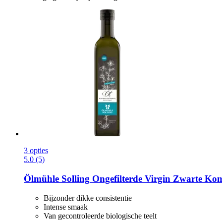
3 opties
5.0 (5)
Ölmühle Solling
Ongefilterde Virgin Zwarte Kom
Bijzonder dikke consistentie
Intense smaak
Van gecontroleerde biologische teelt