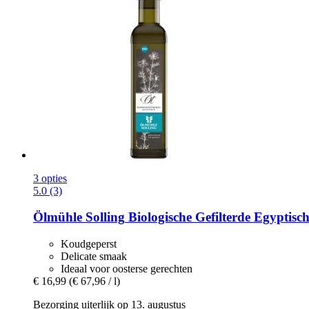
3 opties
5.0 (3)
Ölmühle Solling
Biologische Gefilterde Egyptisc
Koudgeperst
Delicate smaak
Ideaal voor oosterse gerechten
€ 16,99
(€ 67,96 / l)
Bezorging uiterlijk op 13. augustus