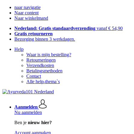
naar navigatie
Naar content
Naar winkelmand
Nederland: Gratis standaardverzending
vanaf € 54,90
Gratis retourneren
Bezorging binnen 3 werkdagen.
Help
Waar is mijn bestelling?
Retourneringen
Verzendkosten
Betalingsmethoden
Contact
Alle help-thema`s
Aanmelden
Nu aanmelden
Ben je
nieuw hier?
Account aanmaken