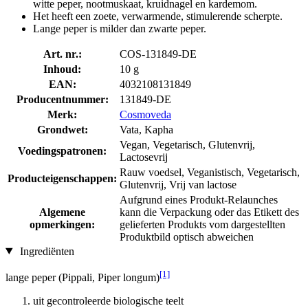
witte peper, nootmuskaat, kruidnagel en kardemom.
Het heeft een zoete, verwarmende, stimulerende scherpte.
Lange peper is milder dan zwarte peper.
Art. nr.:
COS-131849-DE
Inhoud:
10 g
EAN:
4032108131849
Producentnummer:
131849-DE
Merk:
Cosmoveda
Grondwet:
Vata, Kapha
Vegan, Vegetarisch, Glutenvrij,
Voedingspatronen:
Lactosevrij
Rauw voedsel, Veganistisch, Vegetarisch,
Producteigenschappen:
Glutenvrij, Vrij van lactose
Aufgrund eines Produkt-Relaunches
Algemene
kann die Verpackung oder das Etikett des
opmerkingen:
gelieferten Produkts vom dargestellten
Produktbild optisch abweichen
Ingrediënten
[1]
lange peper (Pippali, Piper longum)
uit gecontroleerde biologische teelt