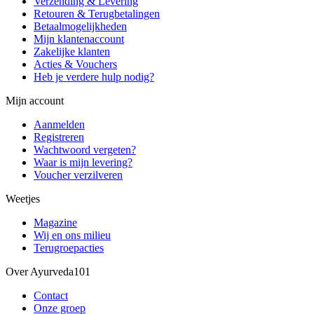
Verzending & Levering
Retouren & Terugbetalingen
Betaalmogelijkheden
Mijn klantenaccount
Zakelijke klanten
Acties & Vouchers
Heb je verdere hulp nodig?
Mijn account
Aanmelden
Registreren
Wachtwoord vergeten?
Waar is mijn levering?
Voucher verzilveren
Weetjes
Magazine
Wij en ons milieu
Terugroepacties
Over Ayurveda101
Contact
Onze groep