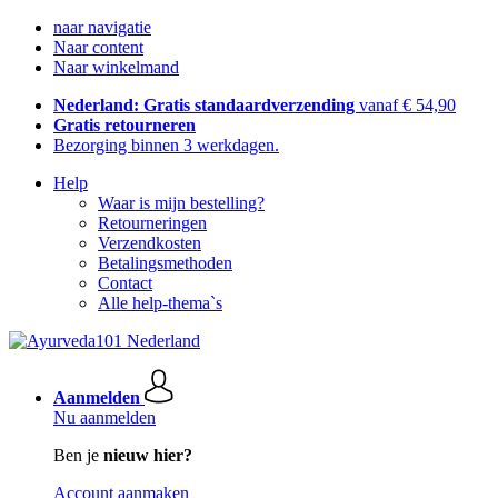
naar navigatie
Naar content
Naar winkelmand
Nederland: Gratis standaardverzending
vanaf € 54,90
Gratis retourneren
Bezorging binnen 3 werkdagen.
Help
Waar is mijn bestelling?
Retourneringen
Verzendkosten
Betalingsmethoden
Contact
Alle help-thema`s
Aanmelden
Nu aanmelden
Ben je
nieuw hier?
Account aanmaken