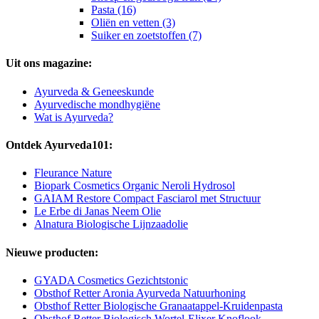
Pasta (16)
Oliën en vetten (3)
Suiker en zoetstoffen (7)
Uit ons magazine:
Ayurveda & Geneeskunde
Ayurvedische mondhygiëne
Wat is Ayurveda?
Ontdek Ayurveda101:
Fleurance Nature
Biopark Cosmetics Organic Neroli Hydrosol
GAIAM Restore Compact Fasciarol met Structuur
Le Erbe di Janas Neem Olie
Alnatura Biologische Lijnzaadolie
Nieuwe producten:
GYADA Cosmetics Gezichtstonic
Obsthof Retter Aronia Ayurveda Natuurhoning
Obsthof Retter Biologische Granaatappel-Kruidenpasta
Obsthof Retter Biologisch Wortel-Elixer Knoflook