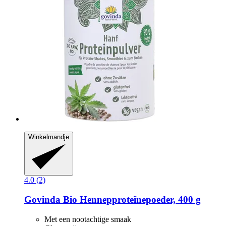
Winkelmandje
4.0 (2)
Govinda
Bio Hennepproteïnepoeder, 400 g
Met een nootachtige smaak