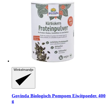
Winkelmandje
Govinda
Biologisch Pompoen Eiwitpoeder, 400
g