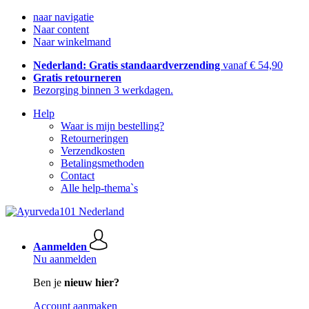
naar navigatie
Naar content
Naar winkelmand
Nederland: Gratis standaardverzending
vanaf € 54,90
Gratis retourneren
Bezorging binnen 3 werkdagen.
Help
Waar is mijn bestelling?
Retourneringen
Verzendkosten
Betalingsmethoden
Contact
Alle help-thema`s
Aanmelden
Nu aanmelden
Ben je
nieuw hier?
Account aanmaken