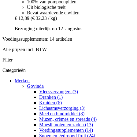
100% van pompoenpitten
Uit biologische teelt
Bevat waardevolle eiwitten
€ 12,89
(€ 32,23 / kg)
Bezorging uiterlijk op 12. augustus
Voedingssupplementen: 14 artikelen
Alle prijzen incl. BTW
Filter
Categorieën
Merken
Govinda
Vleesvervangers (3)
Dranken (1)
Kruiden (6)
Lichaamsverzorging (3)
Meel en bindmiddel (8)
Muzen, crèmes en spreads (4)
Muesli, noten en zaden (13)
Voedingssupplementen (14)
Snoep en gedroogd fruit (24)