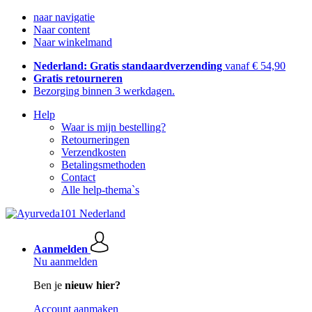
naar navigatie
Naar content
Naar winkelmand
Nederland: Gratis standaardverzending
vanaf € 54,90
Gratis retourneren
Bezorging binnen 3 werkdagen.
Help
Waar is mijn bestelling?
Retourneringen
Verzendkosten
Betalingsmethoden
Contact
Alle help-thema`s
Aanmelden
Nu aanmelden
Ben je
nieuw hier?
Account aanmaken