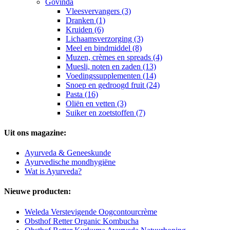
Govinda
Vleesvervangers (3)
Dranken (1)
Kruiden (6)
Lichaamsverzorging (3)
Meel en bindmiddel (8)
Muzen, crèmes en spreads (4)
Muesli, noten en zaden (13)
Voedingssupplementen (14)
Snoep en gedroogd fruit (24)
Pasta (16)
Oliën en vetten (3)
Suiker en zoetstoffen (7)
Uit ons magazine:
Ayurveda & Geneeskunde
Ayurvedische mondhygiëne
Wat is Ayurveda?
Nieuwe producten:
Weleda Verstevigende Oogcontourcrème
Obsthof Retter Organic Kombucha