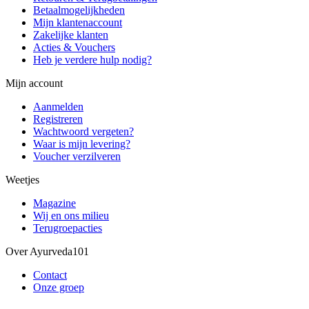
Betaalmogelijkheden
Mijn klantenaccount
Zakelijke klanten
Acties & Vouchers
Heb je verdere hulp nodig?
Mijn account
Aanmelden
Registreren
Wachtwoord vergeten?
Waar is mijn levering?
Voucher verzilveren
Weetjes
Magazine
Wij en ons milieu
Terugroepacties
Over Ayurveda101
Contact
Onze groep