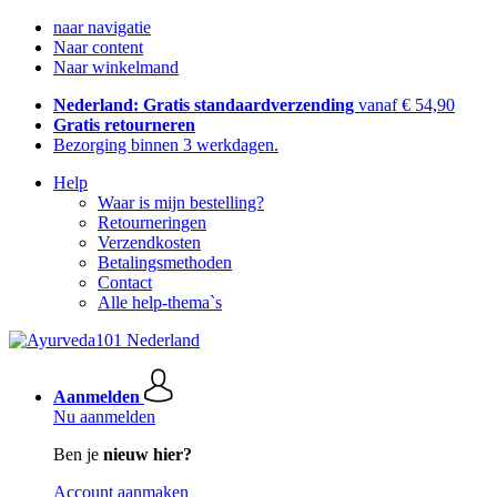
naar navigatie
Naar content
Naar winkelmand
Nederland: Gratis standaardverzending
vanaf € 54,90
Gratis retourneren
Bezorging binnen 3 werkdagen.
Help
Waar is mijn bestelling?
Retourneringen
Verzendkosten
Betalingsmethoden
Contact
Alle help-thema`s
Aanmelden
Nu aanmelden
Ben je
nieuw hier?
Account aanmaken