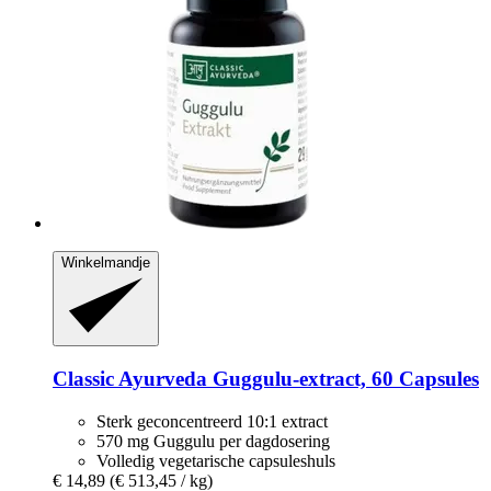
Winkelmandje
Classic Ayurveda
Guggulu-​extract, 60 Capsules
Sterk geconcentreerd 10:1 extract
570 mg Guggulu per dagdosering
Volledig vegetarische capsuleshuls
€ 14,89
(€ 513,45 / kg)