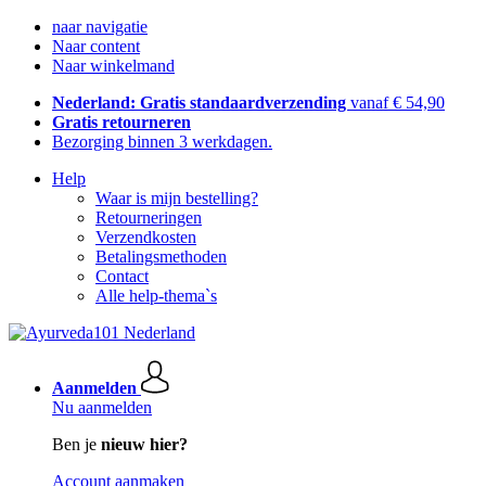
naar navigatie
Naar content
Naar winkelmand
Nederland: Gratis standaardverzending
vanaf € 54,90
Gratis retourneren
Bezorging binnen 3 werkdagen.
Help
Waar is mijn bestelling?
Retourneringen
Verzendkosten
Betalingsmethoden
Contact
Alle help-thema`s
Aanmelden
Nu aanmelden
Ben je
nieuw hier?
Account aanmaken