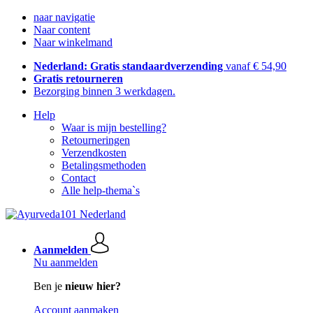
naar navigatie
Naar content
Naar winkelmand
Nederland: Gratis standaardverzending
vanaf € 54,90
Gratis retourneren
Bezorging binnen 3 werkdagen.
Help
Waar is mijn bestelling?
Retourneringen
Verzendkosten
Betalingsmethoden
Contact
Alle help-thema`s
Aanmelden
Nu aanmelden
Ben je
nieuw hier?
Account aanmaken