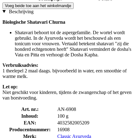
Voeg beide toe aan het winkelmandje
Beschrijving
Biologische Shatavari Churna
Shatavari behoort tot de aspergefamilie. De wortel wordt
gebruikt. In de Ayurveda wordt het beschouwd als een
tonicum voor vrouwen. Vertaald betekent shatavari "zij die
honderd echtgenoten heeft" Shatavari vermindert de dosha's
Vata en Pitta en verhoogt de Dosha Kapha.
Verbruiksadvies:
1 theelepel 2 maal daags. bijvoorbeeld in water, een smoothie of
warme melk.
Let op:
Niet geschikt voor kinderen, tijdens de zwangerschap of het geven
van borstvoeding.
Art. nr.:
AN-6908
Inhoud:
100 g
EAN:
4032582005209
Producentnummer:
16908
Merk:
Classic Ayurveda