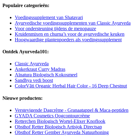
Populaire categorieën:
Voedingssupplement van Shatavari
Ayurvedische voedingssupplementen van Classic Ayurveda
Voor ondersteuning tijdens de menopauze
Kruidenmixen en churna’s voor de ayurvedische keuken
Hoogwaardige plantenpoeders als voedingssupplement
Ontdek Ayurveda101:
Classic Ayurveda
Ankerkraut Curry Madras
Alnatura Biologisch Kokosmeel
Sandhya vedi boost
ColorVãti Organic Herbal Hair Color - 16 Deep Chestnut
Nieuwe producten:
Verstevigende Dagcrème - Granaatappel & Maca-peptiden
GYADA Cosmetics Oogcontourcrème
Retterchen Biologisch Wortel-Elixer Knoflook
Obsthof Retter Biologisch Artisjok Directsap
Obsthof Retter Gember Ayurveda Natuurhoning