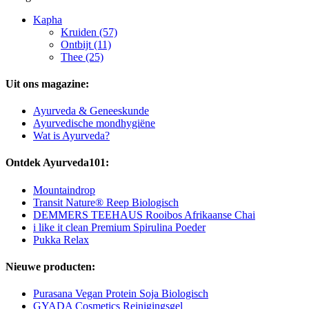
Kapha
Kruiden (57)
Ontbijt (11)
Thee (25)
Uit ons magazine:
Ayurveda & Geneeskunde
Ayurvedische mondhygiëne
Wat is Ayurveda?
Ontdek Ayurveda101:
Mountaindrop
Transit Nature® Reep Biologisch
DEMMERS TEEHAUS Rooibos Afrikaanse Chai
i like it clean Premium Spirulina Poeder
Pukka Relax
Nieuwe producten:
Purasana Vegan Protein Soja Biologisch
GYADA Cosmetics Reinigingsgel