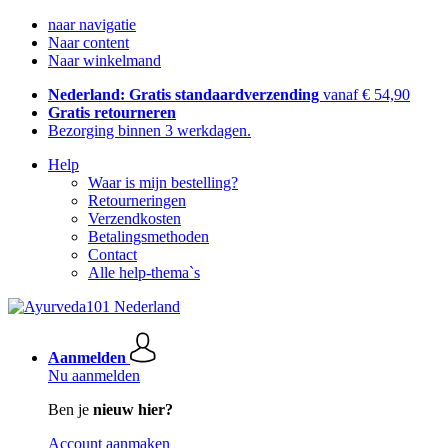
naar navigatie
Naar content
Naar winkelmand
Nederland: Gratis standaardverzending
vanaf € 54,90
Gratis retourneren
Bezorging binnen 3 werkdagen.
Help
Waar is mijn bestelling?
Retourneringen
Verzendkosten
Betalingsmethoden
Contact
Alle help-thema`s
Aanmelden
Nu aanmelden
Ben je
nieuw hier?
Account aanmaken