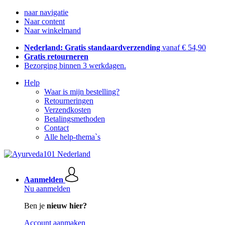
naar navigatie
Naar content
Naar winkelmand
Nederland: Gratis standaardverzending
vanaf € 54,90
Gratis retourneren
Bezorging binnen 3 werkdagen.
Help
Waar is mijn bestelling?
Retourneringen
Verzendkosten
Betalingsmethoden
Contact
Alle help-thema`s
Aanmelden
Nu aanmelden
Ben je
nieuw hier?
Account aanmaken