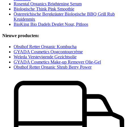
Rosental Organics Brightening Serum
Biologische Think Pink Smoothie
Österreichische Bergkräuter Biologische BBQ Grill Rub
Kruidenmix
BioKing Bio Dadels Deglet Nour, Pitloos
Nieuwe producten:
Obsthof Retter Organic Kombucha
GYADA Cosmetics Oogcontourcrème
Weleda Verstevigende Gezichtsolie
GYADA Cosmetics Make-up Remover Olie-Gel
Obsthof Retter Organic Shrub Berry Power