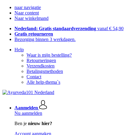
naar navigatie
Naar content
Naar winkelmand
Nederland: Gratis standaardverzending
vanaf € 54,90
Gratis retourneren
Bezorging binnen 3 werkdagen.
Help
Waar is mijn bestelling?
Retourneringen
Verzendkosten
Betalingsmethoden
Contact
Alle help-thema`s
Aanmelden
Nu aanmelden
Ben je
nieuw hier?
Account aanmaken