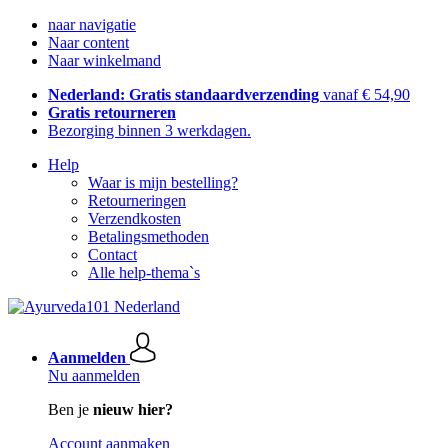
naar navigatie
Naar content
Naar winkelmand
Nederland: Gratis standaardverzending
vanaf € 54,90
Gratis retourneren
Bezorging binnen 3 werkdagen.
Help
Waar is mijn bestelling?
Retourneringen
Verzendkosten
Betalingsmethoden
Contact
Alle help-thema`s
Aanmelden
Nu aanmelden
Ben je
nieuw hier?
Account aanmaken