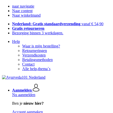
naar navigatie
Naar content
Naar winkelmand
Nederland: Gratis standaardverzending
vanaf € 54,90
Gratis retourneren
Bezorging binnen 3 werkdagen.
Help
Waar is mijn bestelling?
Retourneringen
Verzendkosten
Betalingsmethoden
Contact
Alle help-thema`s
Aanmelden
Nu aanmelden
Ben je
nieuw hier?
Account aanmaken