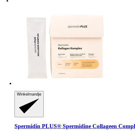
Winkelmandje
Spermidin PLUS®
Spermidine Collageen Compl