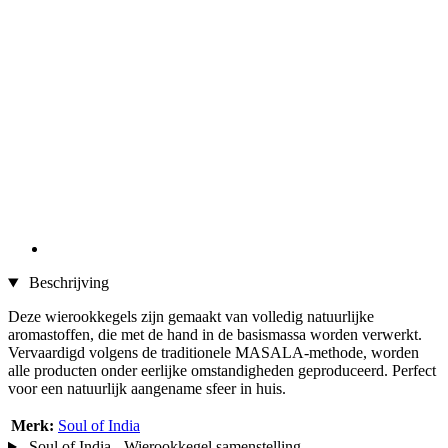
Beschrijving
Deze wierookkegels zijn gemaakt van volledig natuurlijke
aromastoffen, die met de hand in de basismassa worden verwerkt.
Vervaardigd volgens de traditionele MASALA-methode, worden
alle producten onder eerlijke omstandigheden geproduceerd. Perfect
voor een natuurlijk aangename sfeer in huis.
Merk:
Soul of India
Soul of India - Wierookkegel samenstelling