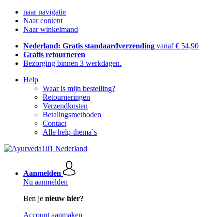
naar navigatie
Naar content
Naar winkelmand
Nederland: Gratis standaardverzending
vanaf € 54,90
Gratis retourneren
Bezorging binnen 3 werkdagen.
Help
Waar is mijn bestelling?
Retourneringen
Verzendkosten
Betalingsmethoden
Contact
Alle help-thema`s
Aanmelden
Nu aanmelden
Ben je
nieuw hier?
Account aanmaken