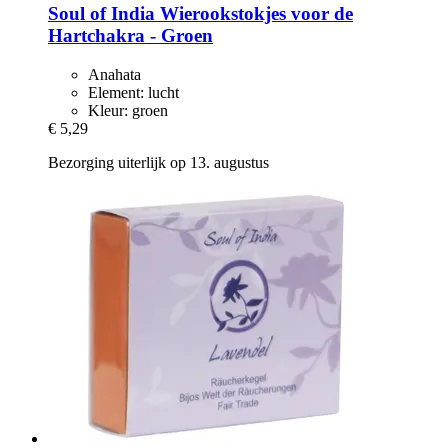
Soul of India
Wierookstokjes voor de
Hartchakra -​ Groen
Anahata
Element: lucht
Kleur: groen
€ 5,29
Bezorging uiterlijk op 13. augustus