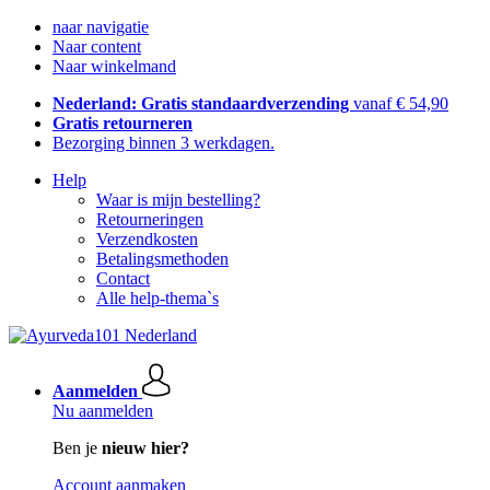
naar navigatie
Naar content
Naar winkelmand
Nederland: Gratis standaardverzending
vanaf € 54,90
Gratis retourneren
Bezorging binnen 3 werkdagen.
Help
Waar is mijn bestelling?
Retourneringen
Verzendkosten
Betalingsmethoden
Contact
Alle help-thema`s
Aanmelden
Nu aanmelden
Ben je
nieuw hier?
Account aanmaken