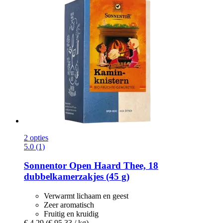
2 opties
5.0 (1)
Sonnentor
Open Haard Thee, 18
dubbelkamerzakjes (45 g)
Verwarmt lichaam en geest
Zeer aromatisch
Fruitig en kruidig
€ 4,29
(€ 95,33 / kg)