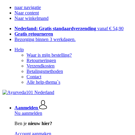
naar navigatie
Naar content
Naar winkelmand
Nederland: Gratis standaardverzending
vanaf € 54,90
Gratis retourneren
Bezorging binnen 3 werkdagen.
Help
Waar is mijn bestelling?
Retourneringen
Verzendkosten
Betalingsmethoden
Contact
Alle help-thema`s
Aanmelden
Nu aanmelden
Ben je
nieuw hier?
Account aanmaken