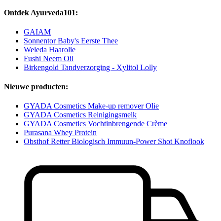
Ontdek Ayurveda101:
GAIAM
Sonnentor Baby's Eerste Thee
Weleda Haarolie
Fushi Neem Oil
Birkengold Tandverzorging - Xylitol Lolly
Nieuwe producten:
GYADA Cosmetics Make-up remover Olie
GYADA Cosmetics Reinigingsmelk
GYADA Cosmetics Vochtinbrengende Crème
Purasana Whey Protein
Obsthof Retter Biologisch Immuun-Power Shot Knoflook