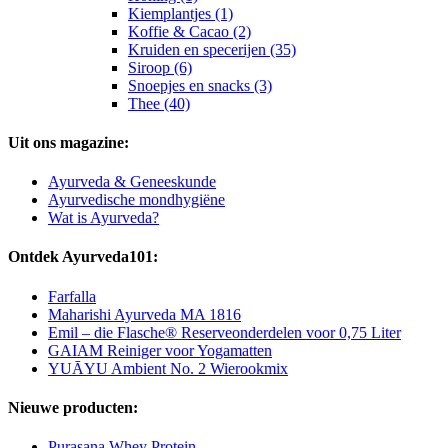
Kiemplantjes (1)
Koffie & Cacao (2)
Kruiden en specerijen (35)
Siroop (6)
Snoepjes en snacks (3)
Thee (40)
Uit ons magazine:
Ayurveda & Geneeskunde
Ayurvedische mondhygiëne
Wat is Ayurveda?
Ontdek Ayurveda101:
Farfalla
Maharishi Ayurveda MA 1816
Emil – die Flasche® Reserveonderdelen voor 0,75 Liter
GAIAM Reiniger voor Yogamatten
YUĀYU Ambient No. 2 Wierookmix
Nieuwe producten:
Purasana Whey Protein