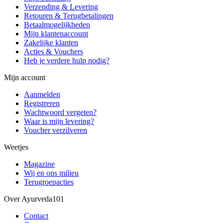
Verzending & Levering
Retouren & Terugbetalingen
Betaalmogelijkheden
Mijn klantenaccount
Zakelijke klanten
Acties & Vouchers
Heb je verdere hulp nodig?
Mijn account
Aanmelden
Registreren
Wachtwoord vergeten?
Waar is mijn levering?
Voucher verzilveren
Weetjes
Magazine
Wij en ons milieu
Terugroepacties
Over Ayurveda101
Contact