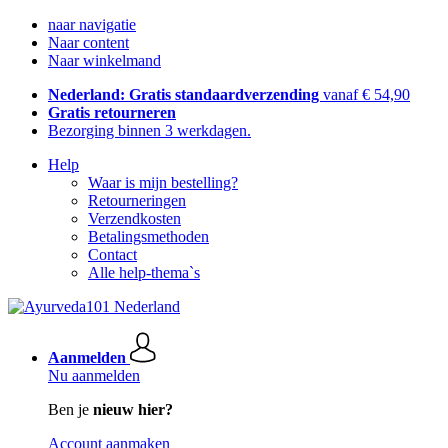
naar navigatie
Naar content
Naar winkelmand
Nederland: Gratis standaardverzending
vanaf € 54,90
Gratis retourneren
Bezorging binnen 3 werkdagen.
Help
Waar is mijn bestelling?
Retourneringen
Verzendkosten
Betalingsmethoden
Contact
Alle help-thema`s
Aanmelden
Nu aanmelden
Ben je
nieuw hier?
Account aanmaken