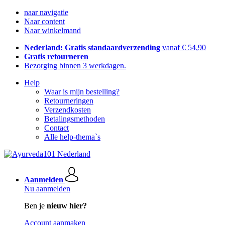
naar navigatie
Naar content
Naar winkelmand
Nederland: Gratis standaardverzending
vanaf € 54,90
Gratis retourneren
Bezorging binnen 3 werkdagen.
Help
Waar is mijn bestelling?
Retourneringen
Verzendkosten
Betalingsmethoden
Contact
Alle help-thema`s
Aanmelden
Nu aanmelden
Ben je
nieuw hier?
Account aanmaken