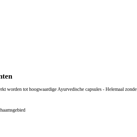
nten
erkt worden tot hoogwaardige Ayurvedische capsules - Helemaal zonder
chaamsgebied