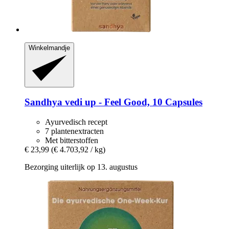
Winkelmandje
Sandhya
vedi up -​ Feel Good, 10 Capsules
Ayurvedisch recept
7 plantenextracten
Met bitterstoffen
€ 23,99
(€ 4.703,92 / kg)
Bezorging uiterlijk op 13. augustus