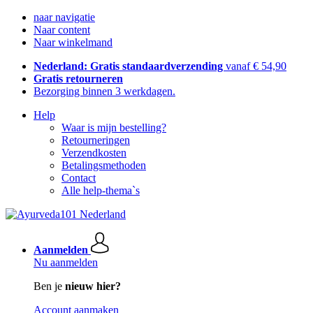
naar navigatie
Naar content
Naar winkelmand
Nederland: Gratis standaardverzending
vanaf € 54,90
Gratis retourneren
Bezorging binnen 3 werkdagen.
Help
Waar is mijn bestelling?
Retourneringen
Verzendkosten
Betalingsmethoden
Contact
Alle help-thema`s
Aanmelden
Nu aanmelden
Ben je
nieuw hier?
Account aanmaken