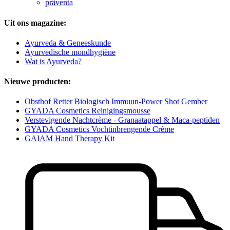
präventa
Uit ons magazine:
Ayurveda & Geneeskunde
Ayurvedische mondhygiëne
Wat is Ayurveda?
Nieuwe producten:
Obsthof Retter Biologisch Immuun-Power Shot Gember
GYADA Cosmetics Reinigingsmousse
Verstevigende Nachtcrème - Granaatappel & Maca-peptiden
GYADA Cosmetics Vochtinbrengende Crème
GAIAM Hand Therapy Kit