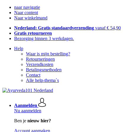
naar navigatie
Naar content
Naar winkelmand
Nederland: Gratis standaardverzending
vanaf € 54,90
Gratis retourneren
Bezorging binnen 3 werkdagen.
Help
Waar is mijn bestelling?
Retourneringen
Verzendkosten
Betalingsmethoden
Contact
Alle help-thema`s
Aanmelden
Nu aanmelden
Ben je
nieuw hier?
Account aanmaken