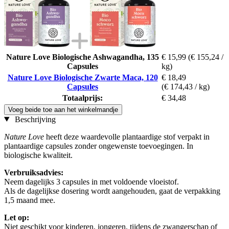
Nature Love Biologische Ashwagandha, 135
€ 15,99
(€ 155,24 /
Capsules
kg)
Nature Love Biologische Zwarte Maca, 120
€ 18,49
Capsules
(€ 174,43 / kg)
Totaalprijs:
€ 34,48
Voeg beide toe aan het winkelmandje
Beschrijving
Nature Love
heeft deze waardevolle plantaardige stof verpakt in
plantaardige capsules zonder ongewenste toevoegingen. In
biologische kwaliteit.
Verbruiksadvies:
Neem dagelijks 3 capsules in met voldoende vloeistof.
Als de dagelijkse dosering wordt aangehouden, gaat de verpakking
1,5 maand mee.
Let op:
Niet geschikt voor kinderen, jongeren, tijdens de zwangerschap of