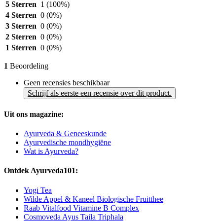
5 Sterren
1
(100%)
4 Sterren
0
(0%)
3 Sterren
0
(0%)
2 Sterren
0
(0%)
1 Sterren
0
(0%)
1
Beoordeling
Geen recensies beschikbaar
Schrijf als eerste een recensie over dit product.
Uit ons magazine:
Ayurveda & Geneeskunde
Ayurvedische mondhygiëne
Wat is Ayurveda?
Ontdek Ayurveda101:
Yogi Tea
Wilde Appel & Kaneel Biologische Fruitthee
Raab Vitalfood Vitamine B Complex
Cosmoveda Ayus Taila Triphala