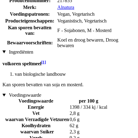
Producentnummer:
217855
Merk:
Alnatura
Voedingspatronen:
Vegan, Vegetarisch
Producteigenschappen:
Veganistisch, Vegetarisch
Kan sporen bevatten
F - Sojabonen, M - Mosterd
van:
Koel en droog bewaren, Droog
Bewaarvoorschriften:
bewaren
Ingrediënten
[1]
volkoren speltmeel
van biologische landbouw
Kan sporen bevatten van soja en mosterd.
Voedingswaarde
Voedingswaarde
per 100 g
Energie
1398 / 334 kj / kcal
Vet
2,8 g
waarvan Verzadigde Vetzuren
0,6 g
Koolhydraten
62 g
waarvan Suiker
2,3 g
Vezels
9,2 g