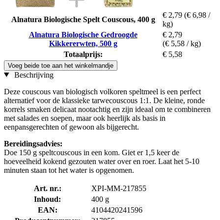
€ 2,79
(€ 6,98 /
Alnatura Biologische Spelt Couscous, 400 g
kg)
Alnatura Biologische Gedroogde
€ 2,79
Kikkererwten, 500 g
(€ 5,58 / kg)
Totaalprijs:
€ 5,58
Voeg beide toe aan het winkelmandje
Beschrijving
Deze couscous van biologisch volkoren speltmeel is een perfect
alternatief voor de klassieke tarwecouscous 1:1. De kleine, ronde
korrels smaken delicaat nootachtig en zijn ideaal om te combineren
met salades en soepen, maar ook heerlijk als basis in
eenpansgerechten of gewoon als bijgerecht.
Bereidingsadvies:
Doe 150 g speltcouscous in een kom. Giet er 1,5 keer de
hoeveelheid kokend gezouten water over en roer. Laat het 5-10
minuten staan tot het water is opgenomen.
Art. nr.:
XPI-MM-217855
Inhoud:
400 g
EAN:
4104420241596