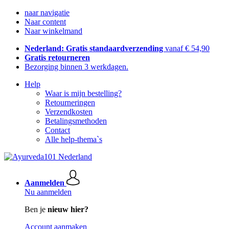
naar navigatie
Naar content
Naar winkelmand
Nederland: Gratis standaardverzending
vanaf € 54,90
Gratis retourneren
Bezorging binnen 3 werkdagen.
Help
Waar is mijn bestelling?
Retourneringen
Verzendkosten
Betalingsmethoden
Contact
Alle help-thema`s
Aanmelden
Nu aanmelden
Ben je
nieuw hier?
Account aanmaken