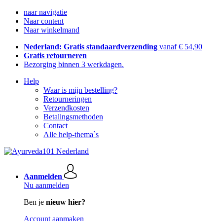
naar navigatie
Naar content
Naar winkelmand
Nederland: Gratis standaardverzending
vanaf € 54,90
Gratis retourneren
Bezorging binnen 3 werkdagen.
Help
Waar is mijn bestelling?
Retourneringen
Verzendkosten
Betalingsmethoden
Contact
Alle help-thema`s
Aanmelden
Nu aanmelden
Ben je
nieuw hier?
Account aanmaken