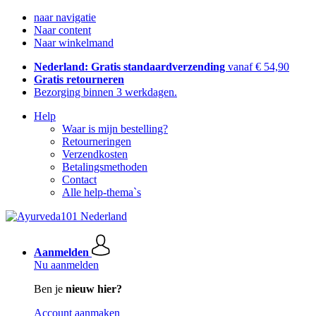
naar navigatie
Naar content
Naar winkelmand
Nederland: Gratis standaardverzending
vanaf € 54,90
Gratis retourneren
Bezorging binnen 3 werkdagen.
Help
Waar is mijn bestelling?
Retourneringen
Verzendkosten
Betalingsmethoden
Contact
Alle help-thema`s
Aanmelden
Nu aanmelden
Ben je
nieuw hier?
Account aanmaken