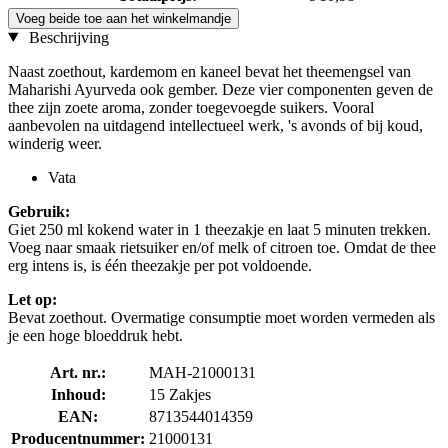
Voeg beide toe aan het winkelmandje
Beschrijving
Naast zoethout, kardemom en kaneel bevat het theemengsel van
Maharishi Ayurveda ook gember. Deze vier componenten geven de
thee zijn zoete aroma, zonder toegevoegde suikers. Vooral
aanbevolen na uitdagend intellectueel werk, 's avonds of bij koud,
winderig weer.
Vata
Gebruik:
Giet 250 ml kokend water in 1 theezakje en laat 5 minuten trekken.
Voeg naar smaak rietsuiker en/of melk of citroen toe. Omdat de thee
erg intens is, is één theezakje per pot voldoende.
Let op:
Bevat zoethout. Overmatige consumptie moet worden vermeden als
je een hoge bloeddruk hebt.
Art. nr.:
MAH-21000131
Inhoud:
15 Zakjes
EAN:
8713544014359
Producentnummer:
21000131