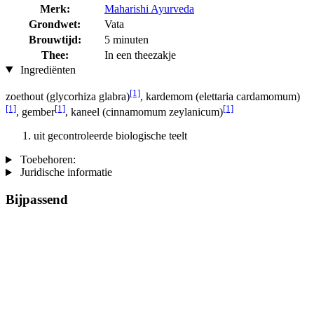
Merk:
Maharishi Ayurveda
Grondwet:
Vata
Brouwtijd:
5 minuten
Thee:
In een theezakje
Ingrediënten
[1]
zoethout (glycorhiza glabra)
, kardemom (elettaria cardamomum)
[1]
[1]
[1]
, gember
, kaneel (cinnamomum zeylanicum)
uit gecontroleerde biologische teelt
Toebehoren:
Juridische informatie
Bijpassend