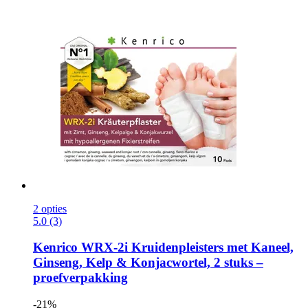
2 opties
5.0 (3)
Kenrico
WRX-​2i Kruidenpleisters met Kaneel,
Ginseng, Kelp & Konjacwortel, 2 stuks –
proefverpakking
-21%