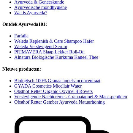
Ayurveda & Geneeskunde
Ayurvedische mondhygiëne
Wat is Ayurveda?
Ontdek Ayurveda101:
Farfalla
Weleda Replenish & Care Shampoo Hafer
Weleda Verstevigend Serum
PRIMAVERA Slaap Lekker Roll-On
Alnatura Biologische Kurkuma Kaneel Thee
Nieuwe producten:
Biologisch 100% Granaatappelsapconcentraat
GYADA Cosmetics Micellair Water
Obsthof Retter Organic Oxymel 4 Rovers
Verstevigende Nachtcrème - Granaatappel & Maca-peptiden
Obsthof Retter Gember Ayurveda Natuurhoning