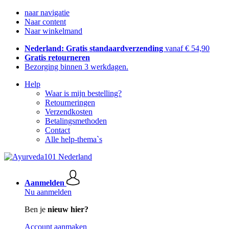
naar navigatie
Naar content
Naar winkelmand
Nederland: Gratis standaardverzending
vanaf € 54,90
Gratis retourneren
Bezorging binnen 3 werkdagen.
Help
Waar is mijn bestelling?
Retourneringen
Verzendkosten
Betalingsmethoden
Contact
Alle help-thema`s
Aanmelden
Nu aanmelden
Ben je
nieuw hier?
Account aanmaken