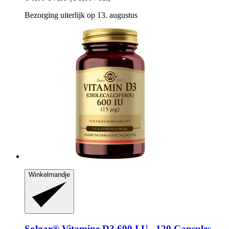
Bezorging uiterlijk op 13. augustus
Winkelmandje
Solgar®
Vitamine D3 600 I.U., 120 Capsules