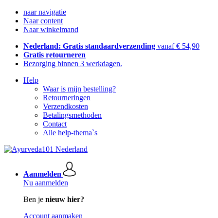
naar navigatie
Naar content
Naar winkelmand
Nederland: Gratis standaardverzending
vanaf € 54,90
Gratis retourneren
Bezorging binnen 3 werkdagen.
Help
Waar is mijn bestelling?
Retourneringen
Verzendkosten
Betalingsmethoden
Contact
Alle help-thema`s
Aanmelden
Nu aanmelden
Ben je
nieuw hier?
Account aanmaken