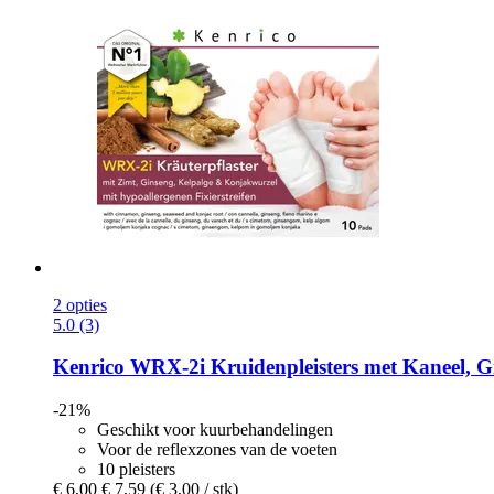
2 opties
5.0 (3)
Kenrico
WRX-​2i Kruidenpleisters met Kaneel, G
-21%
Geschikt voor kuurbehandelingen
Voor de reflexzones van de voeten
10 pleisters
€ 6,00
€ 7,59
(€ 3,00 / stk)