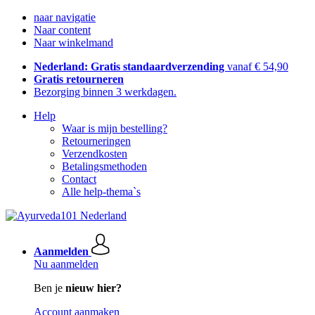
naar navigatie
Naar content
Naar winkelmand
Nederland: Gratis standaardverzending
vanaf € 54,90
Gratis retourneren
Bezorging binnen 3 werkdagen.
Help
Waar is mijn bestelling?
Retourneringen
Verzendkosten
Betalingsmethoden
Contact
Alle help-thema`s
Aanmelden
Nu aanmelden
Ben je
nieuw hier?
Account aanmaken