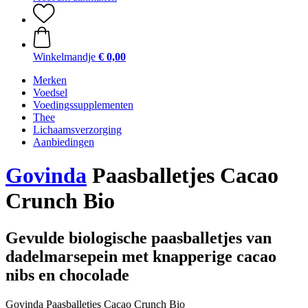
Winkelmandje
€ 0,00
Merken
Voedsel
Voedingssupplementen
Thee
Lichaamsverzorging
Aanbiedingen
Govinda
Paasballetjes Cacao
Crunch Bio
Gevulde biologische paasballetjes van
dadelmarsepein met knapperige cacao
nibs en chocolade
Govinda Paasballetjes Cacao Crunch Bio