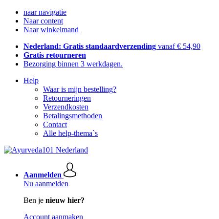
naar navigatie
Naar content
Naar winkelmand
Nederland: Gratis standaardverzending
vanaf € 54,90
Gratis retourneren
Bezorging binnen 3 werkdagen.
Help
Waar is mijn bestelling?
Retourneringen
Verzendkosten
Betalingsmethoden
Contact
Alle help-thema`s
Aanmelden
Nu aanmelden
Ben je
nieuw hier?
Account aanmaken