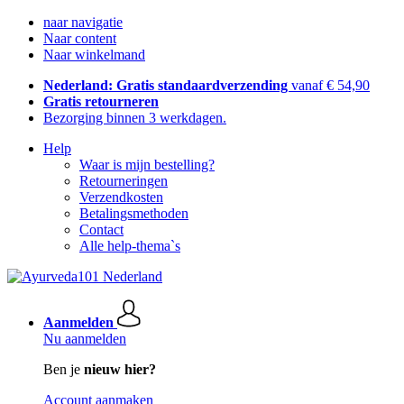
naar navigatie
Naar content
Naar winkelmand
Nederland: Gratis standaardverzending
vanaf € 54,90
Gratis retourneren
Bezorging binnen 3 werkdagen.
Help
Waar is mijn bestelling?
Retourneringen
Verzendkosten
Betalingsmethoden
Contact
Alle help-thema`s
Aanmelden
Nu aanmelden
Ben je
nieuw hier?
Account aanmaken