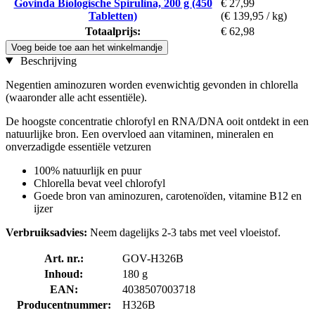
Govinda Biologische Spirulina, 200 g (450
€ 27,99
Tabletten)
(€ 139,95 / kg)
Totaalprijs:
€ 62,98
Voeg beide toe aan het winkelmandje
Beschrijving
Negentien aminozuren worden evenwichtig gevonden in chlorella
(waaronder alle acht essentiële).
De hoogste concentratie chlorofyl en RNA/DNA ooit ontdekt in een
natuurlijke bron. Een overvloed aan vitaminen, mineralen en
onverzadigde essentiële vetzuren
100% natuurlijk en puur
Chlorella bevat veel chlorofyl
Goede bron van aminozuren, carotenoïden, vitamine B12 en
ijzer
Verbruiksadvies:
Neem dagelijks 2-3 tabs met veel vloeistof.
Art. nr.:
GOV-H326B
Inhoud:
180 g
EAN:
4038507003718
Producentnummer:
H326B