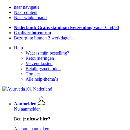
naar navigatie
Naar content
Naar winkelmand
Nederland: Gratis standaardverzending
vanaf € 54,90
Gratis retourneren
Bezorging binnen 3 werkdagen.
Help
Waar is mijn bestelling?
Retourneringen
Verzendkosten
Betalingsmethoden
Contact
Alle help-thema`s
Aanmelden
Nu aanmelden
Ben je
nieuw hier?
Account aanmaken