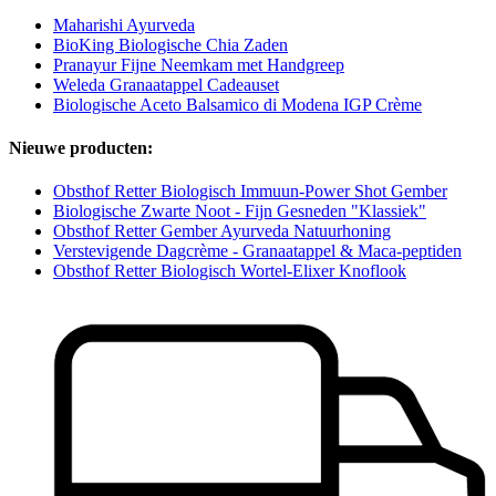
Maharishi Ayurveda
BioKing Biologische Chia Zaden
Pranayur Fijne Neemkam met Handgreep
Weleda Granaatappel Cadeauset
Biologische Aceto Balsamico di Modena IGP Crème
Nieuwe producten:
Obsthof Retter Biologisch Immuun-Power Shot Gember
Biologische Zwarte Noot - Fijn Gesneden "Klassiek"
Obsthof Retter Gember Ayurveda Natuurhoning
Verstevigende Dagcrème - Granaatappel & Maca-peptiden
Obsthof Retter Biologisch Wortel-Elixer Knoflook