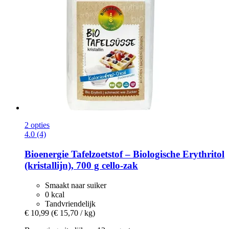
2 opties
4.0 (4)
Bioenergie
Tafelzoetstof – Biologische Erythritol
(kristallijn), 700 g cello-​zak
Smaakt naar suiker
0 kcal
Tandvriendelijk
€ 10,99
(€ 15,70 / kg)