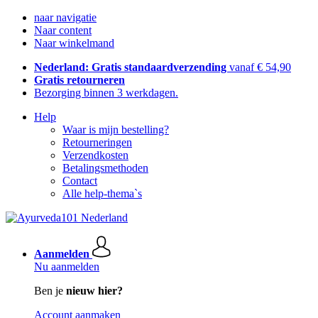
naar navigatie
Naar content
Naar winkelmand
Nederland: Gratis standaardverzending
vanaf € 54,90
Gratis retourneren
Bezorging binnen 3 werkdagen.
Help
Waar is mijn bestelling?
Retourneringen
Verzendkosten
Betalingsmethoden
Contact
Alle help-thema`s
Aanmelden
Nu aanmelden
Ben je
nieuw hier?
Account aanmaken