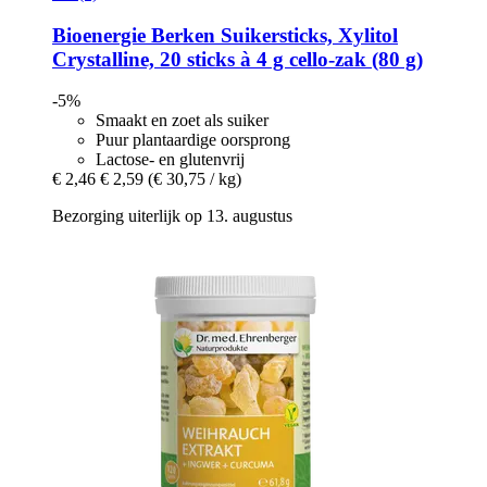
Bioenergie
Berken Suikersticks, Xylitol
Crystalline, 20 sticks à 4 g cello-​zak (80 g)
-5%
Smaakt en zoet als suiker
Puur plantaardige oorsprong
Lactose- en glutenvrij
€ 2,46
€ 2,59
(€ 30,75 / kg)
Bezorging uiterlijk op 13. augustus