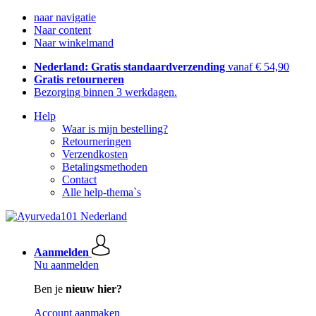
naar navigatie
Naar content
Naar winkelmand
Nederland: Gratis standaardverzending
vanaf € 54,90
Gratis retourneren
Bezorging binnen 3 werkdagen.
Help
Waar is mijn bestelling?
Retourneringen
Verzendkosten
Betalingsmethoden
Contact
Alle help-thema`s
Aanmelden
Nu aanmelden
Ben je
nieuw hier?
Account aanmaken