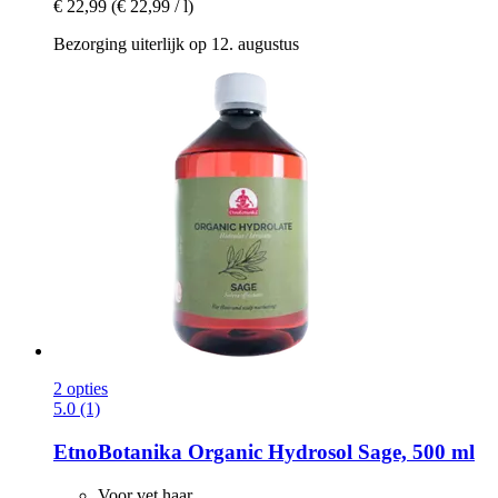
€ 22,99
(€ 22,99 / l)
Bezorging uiterlijk op 12. augustus
2 opties
5.0 (1)
EtnoBotanika
Organic Hydrosol Sage, 500 ml
Voor vet haar