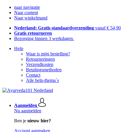
naar navigatie
Naar content
Naar winkelmand
Nederland: Gratis standaardverzending
vanaf € 54,90
Gratis retourneren
Bezorging binnen 3 werkdagen.
Help
Waar is mijn bestelling?
Retourneringen
Verzendkosten
Betalingsmethoden
Contact
Alle help-thema`s
Aanmelden
Nu aanmelden
Ben je
nieuw hier?
Account aanmaken