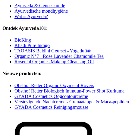
Ayurveda & Geneeskunde
Ayurvedische mondhygiëne
Wat is Ayurveda?
Ontdek Ayurveda101:
BioKing
Khadi Pure Indigo
TAOASIS Baldini Geurset - Yogaduft®
Organic N°7 - Rose-Lavender-Chamomile Tea
Rosental Organics Makeup Cleansing Oil
Nieuwe producten:
Obsthof Retter Organic Oxymel 4 Rovers
Obsthof Retter Biologisch Immuun-Power Shot Kurkuma
GYADA Cosmetics Oogcontourcrème
Verstevigende Nachtcrème - Granaatappel & Maca-peptiden
GYADA Cosmetics Reinigingsmousse