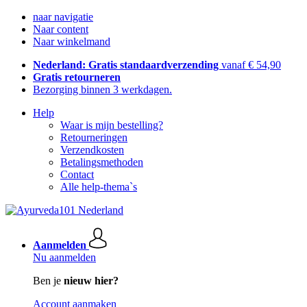
naar navigatie
Naar content
Naar winkelmand
Nederland: Gratis standaardverzending
vanaf € 54,90
Gratis retourneren
Bezorging binnen 3 werkdagen.
Help
Waar is mijn bestelling?
Retourneringen
Verzendkosten
Betalingsmethoden
Contact
Alle help-thema`s
Aanmelden
Nu aanmelden
Ben je
nieuw hier?
Account aanmaken