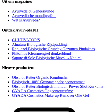
Uit ons magazine:
Ayurveda & Geneeskunde
Ayurvedische mondhygiëne
Wat is Ayurveda?
Ontdek Ayurveda101:
CULTIVATOR'S
Alnatura Biologische Rijstpudding
Rapunzel Biologische Crunchy Gezouten Pindakaas
Phitofilos Kleurmengsel donkerblond
Sapore di Sole Biologische Muesli - Naturel
Nieuwe producten:
Obsthof Retter Organic Kombucha
Biologisch 100% Granaatappelsapconcentraat
Obsthof Retter Biologisch Immuun-Power Shot Kurkuma
GYADA Cosmetics Oogcontourcrème
GYADA Cosmetics Make-up Remover Olie-Gel