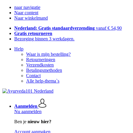
naar navigatie
Naar content
Naar winkelmand
Nederland: Gratis standaardverzending
vanaf € 54,90
Gratis retourneren
Bezorging binnen 3 werkdagen.
Help
Waar is mijn bestelling?
Retourneringen
Verzendkosten
Betalingsmethoden
Contact
Alle help-thema`s
Aanmelden
Nu aanmelden
Ben je
nieuw hier?
Account aanmaken