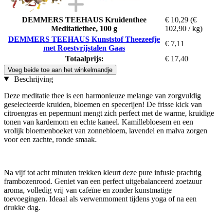
DEMMERS TEEHAUS Kruidenthee
€ 10,29
(€
Meditatiethee, 100 g
102,90 / kg)
DEMMERS TEEHAUS Kunststof Theezeefje
€ 7,11
met Roestvrijstalen Gaas
Totaalprijs:
€ 17,40
Voeg beide toe aan het winkelmandje
Beschrijving
Deze meditatie thee is een harmonieuze melange van zorgvuldig
geselecteerde kruiden, bloemen en specerijen! De frisse kick van
citroengras en pepermunt mengt zich perfect met de warme, kruidige
tonen van kardemom en echte kaneel. Kamillebloesem en een
vrolijk bloemenboeket van zonnebloem, lavendel en malva zorgen
voor een zachte, ronde smaak.
Na vijf tot acht minuten trekken kleurt deze pure infusie prachtig
frambozenrood. Geniet van een perfect uitgebalanceerd zoetzuur
aroma, volledig vrij van cafeïne en zonder kunstmatige
toevoegingen. Ideaal als verwenmoment tijdens yoga of na een
drukke dag.