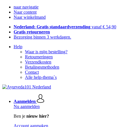
naar navigatie
Naar content
Naar winkelmand
Nederland: Gratis standaardverzending
vanaf € 54,90
Gratis retourneren
Bezorging binnen 3 werkdagen.
Help
Waar is mijn bestelling?
Retourneringen
Verzendkosten
Betalingsmethoden
Contact
Alle help-thema`s
Aanmelden
Nu aanmelden
Ben je
nieuw hier?
Account aanmaken