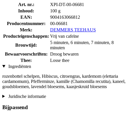
Art. nr.:
XPI-DT-00-06681
Inhoud:
100 g
EAN:
9004163066812
Producentnummer:
00-06681
Merk:
DEMMERS TEEHAUS
Producteigenschappen:
Vrij van cafeïne
5 minuten, 6 minuten, 7 minuten, 8
Brouwtijd:
minuten
Bewaarvoorschriften:
Droog bewaren
Thee:
Losse thee
Ingrediënten
rozenbottel schelpen, Hibiscus, citroengras, kardemom (elettaria
cardamomum), Pfefferminze, kamille (Chamomilla recutita), kaneel,
goudsbloemen, lavendel bloesems, kaasjeskruid bloesems
Juridische informatie
Bijpassend