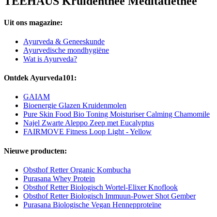
TEEHAUS Kruidenthee Meditatiethee
Uit ons magazine:
Ayurveda & Geneeskunde
Ayurvedische mondhygiëne
Wat is Ayurveda?
Ontdek Ayurveda101:
GAIAM
Bioenergie Glazen Kruidenmolen
Pure Skin Food Bio Toning Moisturiser Calming Chamomile
Najel Zwarte Aleppo Zeep met Eucalyptus
FAIRMOVE Fitness Loop Light - Yellow
Nieuwe producten:
Obsthof Retter Organic Kombucha
Purasana Whey Protein
Obsthof Retter Biologisch Wortel-Elixer Knoflook
Obsthof Retter Biologisch Immuun-Power Shot Gember
Purasana Biologische Vegan Hennepproteïne