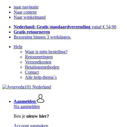
naar navigatie
Naar content
Naar winkelmand
Nederland: Gratis standaardverzending
vanaf € 54,90
Gratis retourneren
Bezorging binnen 3 werkdagen.
Help
Waar is mijn bestelling?
Retourneringen
Verzendkosten
Betalingsmethoden
Contact
Alle help-thema`s
Aanmelden
Nu aanmelden
Ben je
nieuw hier?
Account aanmaken