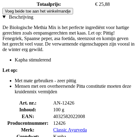
Totaalprijs:
€ 25,88
Voeg beide toe aan het winkelmandje
Beschrijving
De Biologische Methia Mix is het perfecte ingrediënt voor hartige
gerechten zoals eenpansgerechten met kaas. Let op: Pittig!
Fenegriek, Spaanse peper, asa foetida, steenzout en komijn geven
het gerecht veel vuur. De verwarmende eigenschappen zijn vooral in
de winter erg gewild.
Kapha stimulerend
Let op:
Met mate gebruiken - zeer pittig
Mensen met een overheersende Pitta constitutie moeten deze
kruidenmix vermijden
Art. nr.:
AN-12426
Inhoud:
100 g
EAN:
4032582022008
Producentnummer:
12426
Merk:
Classic Ayurveda
Grondwet:
Kapha