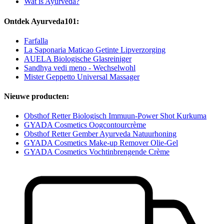
Wat is Ayurveda?
Ontdek Ayurveda101:
Farfalla
La Saponaria Maticao Getinte Lipverzorging
AUELA Biologische Glasreiniger
Sandhya vedi meno - Wechselwohl
Mister Geppetto Universal Massager
Nieuwe producten:
Obsthof Retter Biologisch Immuun-Power Shot Kurkuma
GYADA Cosmetics Oogcontourcrème
Obsthof Retter Gember Ayurveda Natuurhoning
GYADA Cosmetics Make-up Remover Olie-Gel
GYADA Cosmetics Vochtinbrengende Crème