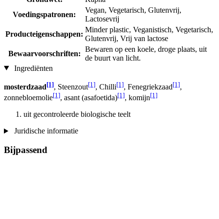
Vegan, Vegetarisch, Glutenvrij,
Voedingspatronen:
Lactosevrij
Minder plastic, Veganistisch, Vegetarisch,
Producteigenschappen:
Glutenvrij, Vrij van lactose
Bewaren op een koele, droge plaats, uit
Bewaarvoorschriften:
de buurt van licht.
Ingrediënten
[1]
[1]
[1]
[1]
mosterdzaad
, Steenzout
, Chilli
, Fenegriekzaad
,
[1]
[1]
[1]
zonnebloemolie
, asant (asafoetida)
, komijn
uit gecontroleerde biologische teelt
Juridische informatie
Bijpassend