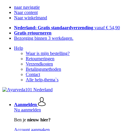
naar navigatie
Naar content
Naar winkelmand
Nederland: Gratis standaardverzending
vanaf € 54,90
Gratis retourneren
Bezorging binnen 3 werkdagen.
Help
Waar is mijn bestelling?
Retourneringen
Verzendkosten
Betalingsmethoden
Contact
Alle help-thema`s
Aanmelden
Nu aanmelden
Ben je
nieuw hier?
Account aanmaken