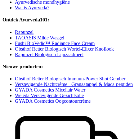
Ayurvedische mondhygiëne
Wat is Ayurveda?
Ontdek Ayurveda101:
Rapunzel
TAOASIS Milde Wasgel
Fushi BioVedic™ Radiance Face Cream
Obsthof Retter Biologisch Wortel-Elixer Knoflook
Rapunzel Biologisch Lijnzaadmeel
Nieuwe producten:
Obsthof Retter Biologisch Immuun-Power Shot Gember
Verstevigende Nachtcrème - Granaatappel & Maca-peptiden
GYADA Cosmetics Micellair Water
Weleda Verstevigende Gezichtsolie
GYADA Cosmetics Oogcontourcrème