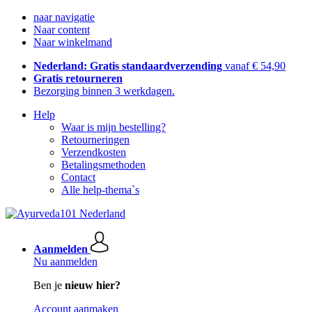
naar navigatie
Naar content
Naar winkelmand
Nederland: Gratis standaardverzending
vanaf € 54,90
Gratis retourneren
Bezorging binnen 3 werkdagen.
Help
Waar is mijn bestelling?
Retourneringen
Verzendkosten
Betalingsmethoden
Contact
Alle help-thema`s
Aanmelden
Nu aanmelden
Ben je
nieuw hier?
Account aanmaken