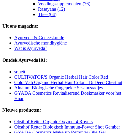
Voedingssupplementen (76)
Rasayana (12)
Thee (64)
Uit ons magazine:
Ayurveda & Geneeskunde
Ayurvedische mondhygiëne
Wat is Ayurveda?
Ontdek Ayurveda101:
sonett
CULTIVATOR'S Organic Herbal Hair Color Red
ColorVãti Organic Herbal Hair Color - 16 Deep Chestnut
Alnatura Biologische Ongepelde Sesamzaadjes
GYADA Cosmetics Revitaliserend Doekmasker voor het
Haar
Nieuwe producten:
Obsthof Retter Organic Oxymel 4 Rovers
Obsthof Retter Biologisch Immuun-Power Shot Gember
GYADA Cosmetics Make-up Remover Olie-Gel