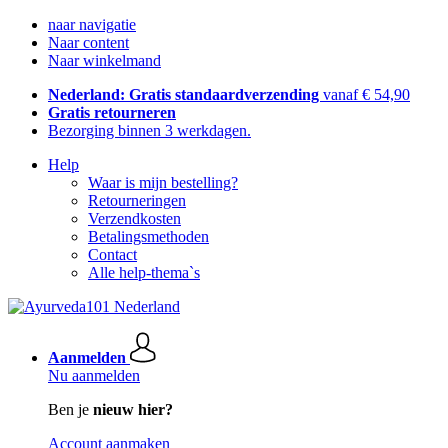
naar navigatie
Naar content
Naar winkelmand
Nederland: Gratis standaardverzending
vanaf € 54,90
Gratis retourneren
Bezorging binnen 3 werkdagen.
Help
Waar is mijn bestelling?
Retourneringen
Verzendkosten
Betalingsmethoden
Contact
Alle help-thema`s
Aanmelden
Nu aanmelden
Ben je
nieuw hier?
Account aanmaken