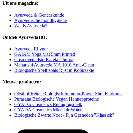
Uit ons magazine:
Ayurveda & Geneeskunde
Ayurvedische mondhygiëne
Wat is Ayurveda?
Ontdek Ayurveda101:
Ayurveda Rhyner
GAIAM Yoga Mat 5mm Printed
Cosmoveda Bio Karela Churna
Maharishi Ayurveda MA 1010 Ama-Clean
Biologische Spelt zoals Rijst in Kookzakje
Nieuwe producten:
Obsthof Retter Biologisch Immuun-Power Shot Kurkuma
Purasana Biologische Vegan Hennepproteïne
GYADA Cosmetics Reinigingsmelk
GYADA Cosmetics Micellair Water
Biologische Zwarte Noot - Fijn Gesneden "Klassiek"