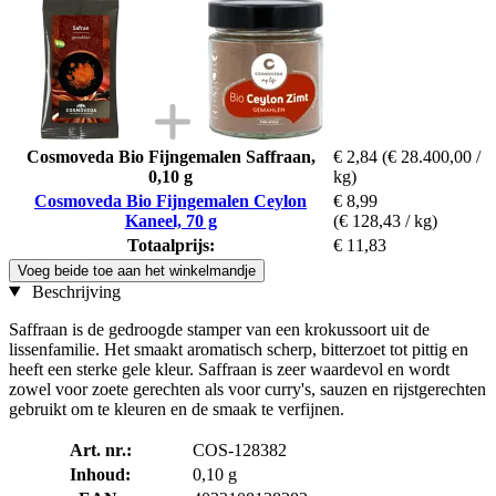
Cosmoveda Bio Fijngemalen Saffraan,
€ 2,84
(€ 28.400,00 /
0,10 g
kg)
Cosmoveda Bio Fijngemalen Ceylon
€ 8,99
Kaneel, 70 g
(€ 128,43 / kg)
Totaalprijs:
€ 11,83
Voeg beide toe aan het winkelmandje
Beschrijving
Saffraan is de gedroogde stamper van een krokussoort uit de
lissenfamilie. Het smaakt aromatisch scherp, bitterzoet tot pittig en
heeft een sterke gele kleur. Saffraan is zeer waardevol en wordt
zowel voor zoete gerechten als voor curry's, sauzen en rijstgerechten
gebruikt om te kleuren en de smaak te verfijnen.
Art. nr.:
COS-128382
Inhoud:
0,10 g