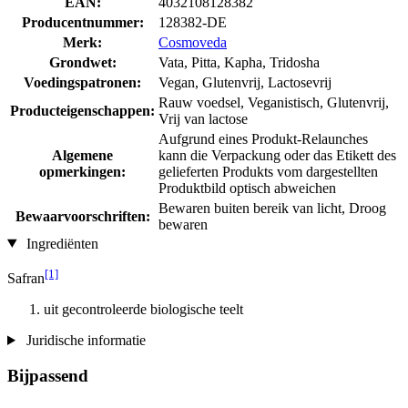
EAN:
4032108128382
Producentnummer:
128382-DE
Merk:
Cosmoveda
Grondwet:
Vata, Pitta, Kapha, Tridosha
Voedingspatronen:
Vegan, Glutenvrij, Lactosevrij
Rauw voedsel, Veganistisch, Glutenvrij,
Producteigenschappen:
Vrij van lactose
Aufgrund eines Produkt-Relaunches
Algemene
kann die Verpackung oder das Etikett des
opmerkingen:
gelieferten Produkts vom dargestellten
Produktbild optisch abweichen
Bewaren buiten bereik van licht, Droog
Bewaarvoorschriften:
bewaren
Ingrediënten
[1]
Safran
uit gecontroleerde biologische teelt
Juridische informatie
Bijpassend