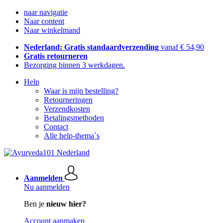
naar navigatie
Naar content
Naar winkelmand
Nederland: Gratis standaardverzending
vanaf € 54,90
Gratis retourneren
Bezorging binnen 3 werkdagen.
Help
Waar is mijn bestelling?
Retourneringen
Verzendkosten
Betalingsmethoden
Contact
Alle help-thema`s
Aanmelden
Nu aanmelden
Ben je
nieuw hier?
Account aanmaken