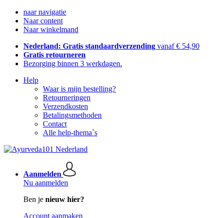
naar navigatie
Naar content
Naar winkelmand
Nederland: Gratis standaardverzending
vanaf € 54,90
Gratis retourneren
Bezorging binnen 3 werkdagen.
Help
Waar is mijn bestelling?
Retourneringen
Verzendkosten
Betalingsmethoden
Contact
Alle help-thema`s
Aanmelden
Nu aanmelden
Ben je
nieuw hier?
Account aanmaken