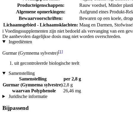
Producteigenschappen:
Rauw voedsel, Minder plastic
Algemene opmerkingen:
Aufgrund eines Produkt-Rela
Bewaarvoorschriften:
Bewaren op een koele, droge p
Lichaamsgebied - Lichaamsklachten:
Maag en Darmen, Stofwisse
i
Voedingssupplementen zijn niet bedoeld als vervanging van een gev
De aanbevolen dagelijkse dosis mag niet worden overschreden.
Ingrediënten
[1]
Gurmar (Gymnema sylvestre)
uit gecontroleerde biologische teelt
Samenstelling
Samenstelling
per 2,8 g
Gurmar (Gymnema sylvestre)
2,8 g
waarvan Polyphenole
26,46 mg
Juridische informatie
Bijpassend