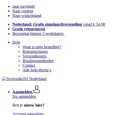
naar navigatie
Naar content
Naar winkelmand
Nederland: Gratis standaardverzending
vanaf € 54,90
Gratis retourneren
Bezorging binnen 3 werkdagen.
Help
Waar is mijn bestelling?
Retourneringen
Verzendkosten
Betalingsmethoden
Contact
Alle help-thema`s
Aanmelden
Nu aanmelden
Ben je
nieuw hier?
Account aanmaken