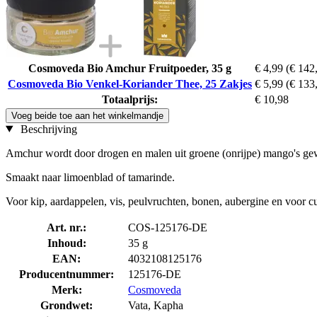
Cosmoveda Bio Amchur Fruitpoeder, 35 g
€ 4,99
(€ 142,
Cosmoveda Bio Venkel-Koriander Thee, 25 Zakjes
€ 5,99
(€ 133,
Totaalprijs:
€ 10,98
Voeg beide toe aan het winkelmandje
Beschrijving
Amchur wordt door drogen en malen uit groene (onrijpe) mango's gew
Smaakt naar limoenblad of tamarinde.
Voor kip, aardappelen, vis, peulvruchten, bonen, aubergine en voor cu
Art. nr.:
COS-125176-DE
Inhoud:
35 g
EAN:
4032108125176
Producentnummer:
125176-DE
Merk:
Cosmoveda
Grondwet:
Vata, Kapha