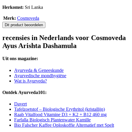
Herkomst:
Sri Lanka
Merk:
Cosmoveda
Dit product beoordelen
recensies in Nederlands voor Cosmoveda
Ayus Arishta Dashamula
Uit ons magazine:
Ayurveda & Geneeskunde
Ayurvedische mondhygiëne
Wat is Ayurveda?
Ontdek Ayurveda101:
Davert
Tafelzoetstof – Biologische Erythritol (kristallijn)
Raab Vitalfood Vitamine D3 + K2 + B12 460 mg
Farfalla Biologisch Plantenwater Kamille
Bio Falscher Kaffee Oploskoffie Alternatief met Spelt