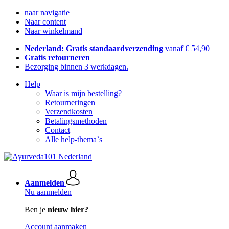
naar navigatie
Naar content
Naar winkelmand
Nederland: Gratis standaardverzending
vanaf € 54,90
Gratis retourneren
Bezorging binnen 3 werkdagen.
Help
Waar is mijn bestelling?
Retourneringen
Verzendkosten
Betalingsmethoden
Contact
Alle help-thema`s
Aanmelden
Nu aanmelden
Ben je
nieuw hier?
Account aanmaken