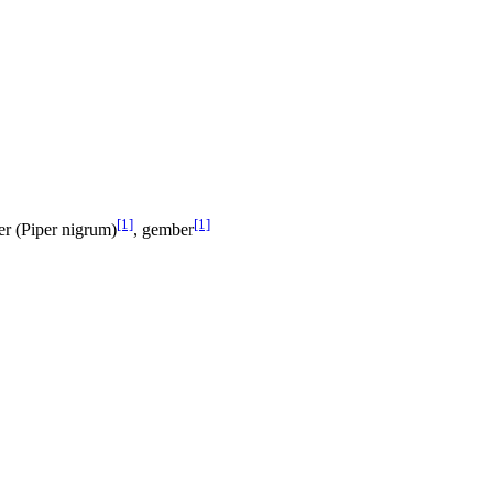
[1]
[1]
er (Piper nigrum)
, gember