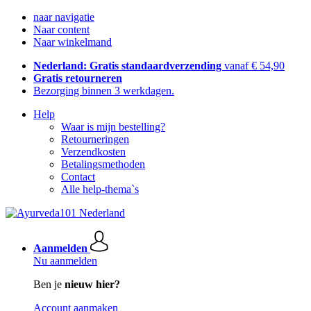
naar navigatie
Naar content
Naar winkelmand
Nederland: Gratis standaardverzending
vanaf € 54,90
Gratis retourneren
Bezorging binnen 3 werkdagen.
Help
Waar is mijn bestelling?
Retourneringen
Verzendkosten
Betalingsmethoden
Contact
Alle help-thema`s
Aanmelden
Nu aanmelden
Ben je
nieuw hier?
Account aanmaken