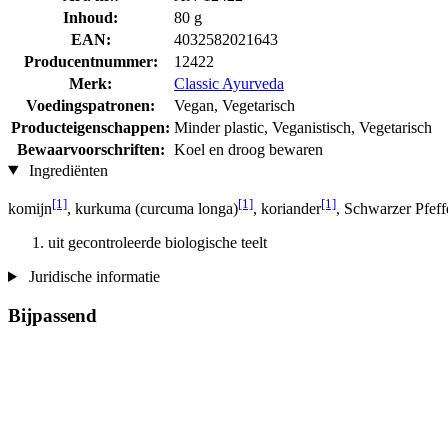
Inhoud:
80 g
EAN:
4032582021643
Producentnummer:
12422
Merk:
Classic Ayurveda
Voedingspatronen:
Vegan, Vegetarisch
Producteigenschappen:
Minder plastic, Veganistisch, Vegetarisch
Bewaarvoorschriften:
Koel en droog bewaren
Ingrediënten
[1]
[1]
[1]
komijn
, kurkuma (curcuma longa)
, koriander
, Schwarzer Pfeff
uit gecontroleerde biologische teelt
Juridische informatie
Bijpassend